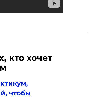
, кто хочет
ом
ктикум,
й, чтобы