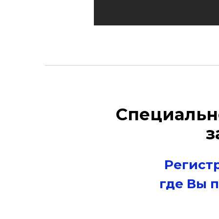
Специально
з
Регист
где Вы 